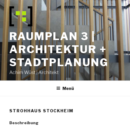
Zum
Inhalt
springen
RAUMPLAN 3 |
ARCHITEKTUR +
STADTPLANUNG
Achim Wüst | Architekt
Menü
STROHHAUS STOCKHEIM
Beschreibung