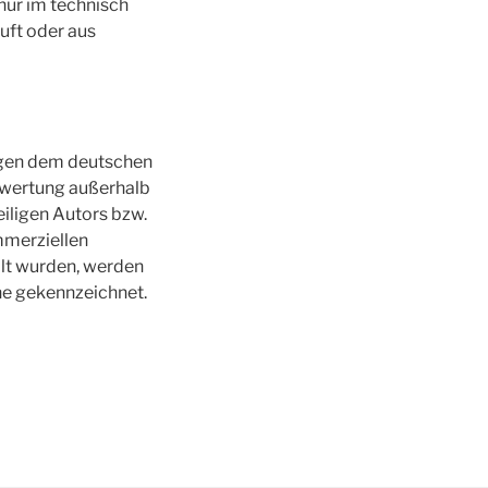
ur im technisch
uft oder aus
iegen dem deutschen
erwertung außerhalb
iligen Autors bzw.
ommerziellen
llt wurden, werden
che gekennzeichnet.