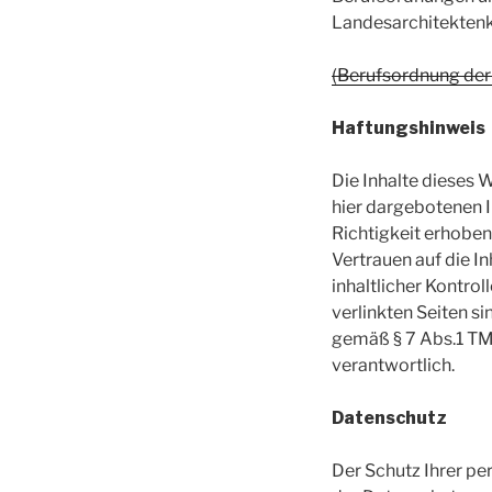
Landesarchitekte
(Berufsordnung de
Haftungshinweis
Die Inhalte dieses 
hier dargebotenen I
Richtigkeit erhobe
Vertrauen auf die I
inhaltlicher Kontrol
verlinkten Seiten si
gemäß § 7 Abs.1 TMG
verantwortlich.
Datenschutz
Der Schutz Ihrer pe