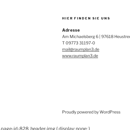
HIER FINDEN SIE UNS
Adresse
Am Michaelsberg 6 | 97618 Heustre
T 09773 31197-0
mail@raumplan3.de
www.raumplan3.de
Proudly powered by WordPress
.page-id-828 .header-img { display: none; }