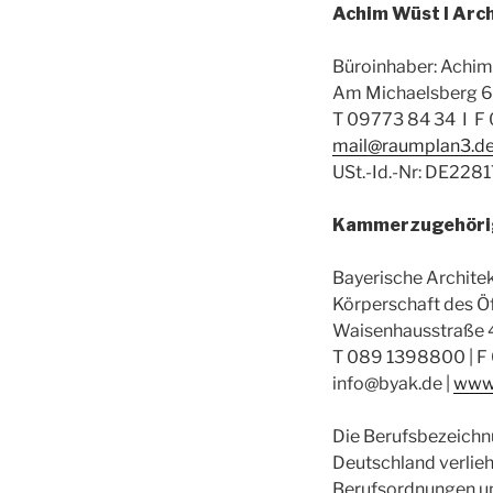
Achim Wüst I Arc
Büroinhaber: Achi
Am Michaelsberg 6
T 09773 84 34 I F
mail@raumplan3.d
USt.-Id.-Nr: DE22
Kammerzugehöri
Bayerische Archit
Körperschaft des Ö
Waisenhausstraße 
T 089 1398800 | 
info@byak.de |
www.
Die Berufsbezeichnu
Deutschland verlieh
Berufsordnungen un