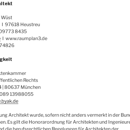
hitekt
m Wüst
 I 97618 Heustreu
 09773 8435
e
I www.raumplan3.de
8174826
gkeit
ektenkammer
ffentlichen Rechts
4 | 80637 München
F 089 13988055
byak.de
ng Architekt wurde, sofern nicht anders vermerkt in der Bu
en. Es gilt die Honorarordnung für Architekten und Ingenieur
d die berufsrechtlichen Regelungen für Architekten der