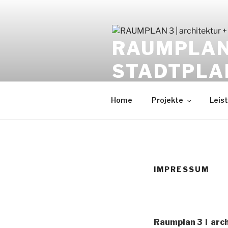
Zum
Inhalt
springen
RAUMPLAN 
STADTPLA
Achim Wüst | Architekt
Home
Projekte
Leis
IMPRESSUM
Raumplan 3 I arc