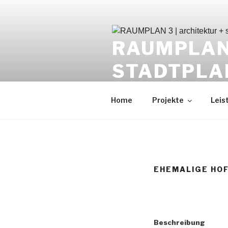
Zum
Inhalt
springen
RAUMPLAN 
STADTPLA
Achim Wüst | Architekt
Home
Projekte
Leis
EHEMALIGE HOF
Beschreibung